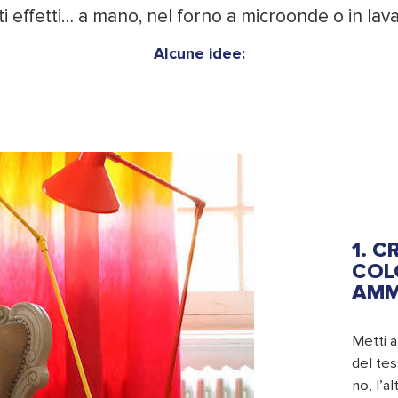
i effetti… a mano, nel forno a microonde o in lava
Alcune idee:
1. C
COL
AMM
Metti a
del tes
no, l’a