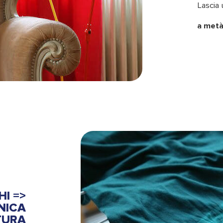
Lascia 
a metà
HI =>
NICA
TURA