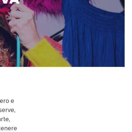
vero e
serve,
rte,
ttenere