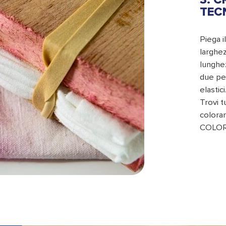
TEC
Piega i
larghez
lunghez
due pez
elastic
Trovi t
colora
COLOR