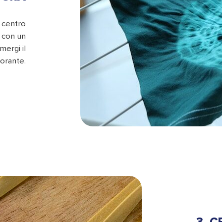
o centro
o con un
mergi il
lorante.
3. C