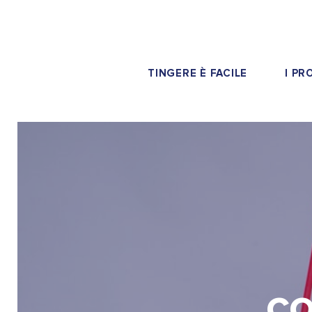
TINGERE È FACILE
I PR
CO