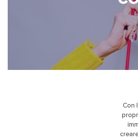
Con l
propr
imm
creare