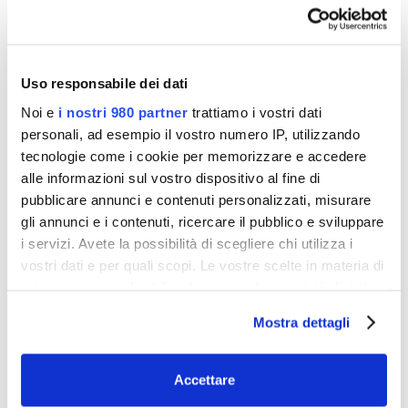
tuoi pantaloni bianchi preferiti che non
se n’è mai andata, pur insistendo… O
una macchia di candeggina sul tuo
vestito nero?
Uso responsabile dei dati
La tintura è una soluzione per riciclare il
Noi e
i nostri 980 partner
trattiamo i vostri dati
tessuto che credevi ormai perso.
personali, ad esempio il vostro numero IP, utilizzando
Anche se la tintura non nasconde le
tracce, può essere una soluzione per
tecnologie come i cookie per memorizzare e accedere
riparare il danno.
alle informazioni sul vostro dispositivo al fine di
Leggi la nostra guida « STATO DEI
pubblicare annunci e contenuti personalizzati, misurare
TESSUTI DA COLORARE »
gli annunci e i contenuti, ricercare il pubblico e sviluppare
i servizi. Avete la possibilità di scegliere chi utilizza i
Questa è una tintura
vostri dati e per quali scopi. Le vostre scelte in materia di
ECONOMICA!
privacy sono applicabili solo su questa proprietà digitale
in cui avete effettuato le vostre scelte. È possibile
Mostra dettagli
modificare o revocare il proprio consenso in qualsiasi
momento dalla Dichiarazione sui cookie o facendo clic
sull'icona di attivazione della privacy.
Accettare
LA TINTURA PER