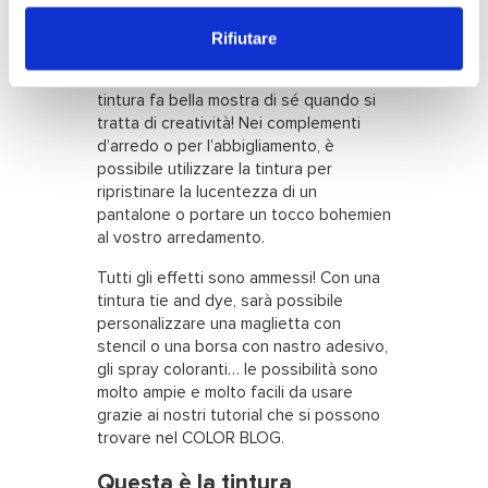
PERSONALIZZARE
Approfondisci come vengono elaborati i tuoi dati personali
e imposta le tue preferenze nella
Rifiutare
sezione dettagli
. Puoi
modificare o ritirare il tuo consenso in qualsiasi momento
In un periodo di riciclo e di fai da te, la
dalla Dichiarazione sui cookie.
tintura fa bella mostra di sé quando si
tratta di creatività! Nei complementi
Utilizziamo i cookie per personalizzare contenuti ed
d’arredo o per l’abbigliamento, è
annunci, per fornire funzionalità dei social media e per
possibile utilizzare la tintura per
ripristinare la lucentezza di un
analizzare il nostro traffico. Condividiamo inoltre
pantalone o portare un tocco bohemien
informazioni sul modo in cui utilizza il nostro sito con i
al vostro arredamento.
nostri partner che si occupano di analisi dei dati web,
pubblicità e social media, i quali potrebbero combinarle
Tutti gli effetti sono ammessi! Con una
con altre informazioni che ha fornito loro o che hanno
tintura tie and dye, sarà possibile
personalizzare una maglietta con
raccolto dal suo utilizzo dei loro servizi.
stencil o una borsa con nastro adesivo,
gli spray coloranti… le possibilità sono
molto ampie e molto facili da usare
grazie ai nostri tutorial che si possono
trovare nel COLOR BLOG.
Questa è la tintura