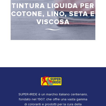
TINTURA LIQUIDA PER
COTONE, LINO, SETA E
VISCOSA
SUPER-IRIDE è un marchio italiano centenario,
fondato nel 1907, che offre una vasta gamma
di coloranti e prodotti per la cura della