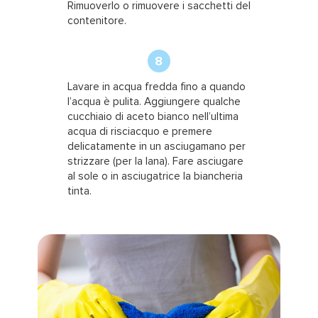
pubblicità e social media, i quali potrebbero combinarle
Rimuoverlo o rimuovere i sacchetti del
con altre informazioni che ha fornito loro o che hanno
contenitore.
raccolto dal suo utilizzo dei loro servizi.
8
Lavare in acqua fredda fino a quando
l’acqua è pulita. Aggiungere qualche
cucchiaio di aceto bianco nell’ultima
acqua di risciacquo e premere
delicatamente in un asciugamano per
strizzare (per la lana). Fare asciugare
al sole o in asciugatrice la biancheria
tinta.