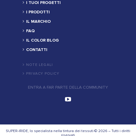
I TUOI PROGETTI
I PRODOTTI
IL MARCHIO
FAQ
IL COLOR BLOG
CONTATTI
NOTE LEGALI
PRIVACY POLICY
ENTRA A FAR PARTE DELLA COMMUNITY
SUPER-IRIDE, lo specialista nella tintura dei tessuti © 2026 – Tutti i diritti
riservati