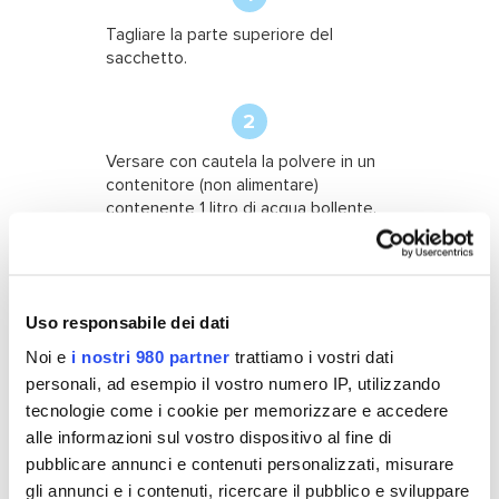
Tagliare la parte superiore del
sacchetto.
2
Versare con cautela la polvere in un
contenitore (non alimentare)
contenente 1 litro di acqua bollente.
Agitare fino a completa dissoluzione.
3
Uso responsabile dei dati
Versare il composto in un contenitore
Noi e
i nostri 980 partner
trattiamo i vostri dati
di supporto del riscaldamento e
aggiungere 7/10 litri di acqua fredda.
personali, ad esempio il vostro numero IP, utilizzando
tecnologie come i cookie per memorizzare e accedere
alle informazioni sul vostro dispositivo al fine di
4
pubblicare annunci e contenuti personalizzati, misurare
Aggiungere 1 bicchiere di aceto (200
gli annunci e i contenuti, ricercare il pubblico e sviluppare